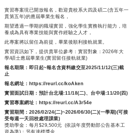
實習專案現已開放報名，歡迎貴校系大四及碩二(含五年一
貫第五年)的應屆畢業生報名，
期望透過一學期的職場實習，強化學生實務執行能力，培
養成為具有專業技能與實作經驗之人才，
此專案將以留任為前提，畢業後順利接軌就業。
實習資訊如下，提供貴單位參考：實習對象：2026年大
學/碩士應屆畢業生(實習留任接軌就業)
報名期限：即日起~報名含資料繳交至2025/11/12(三)截
止
報名網址：https://reurl.cc/koAken
實習面試日期：預計台北場:11/18(二)、台中場:11/20(四)
實習專案網址：https://reurl.cc/A3r54e
實習期間：2026/02/24(二)~2026/06/30(二)(一學期)(可接
受每週一天回校處理課業)
獎助學金：每月$29,500元 (依該年度勞動部公告基本工
資為準)；另有達標獎金