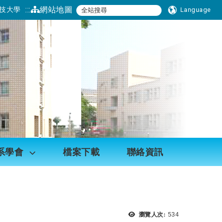
:::
網站地圖
技大學
Language
系學會
檔案下載
聯絡資訊
瀏覽次數：
瀏覽人次:
534