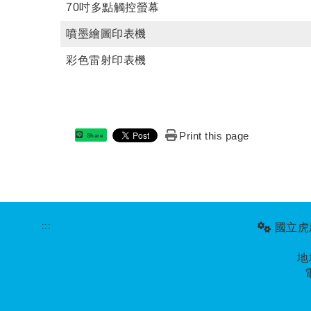
70吋多點觸控螢幕
噴墨繪圖印表機
彩色雷射印表機
Print this page
Share
:::
國立虎尾
地