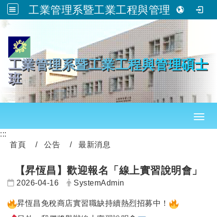
工業管理系暨工業工程與管理碩士班
跳到主要內容
工業管理系暨工業工程與管理碩士
班
Toggl
:::
首頁
公告
最新消息
【昇恆昌】歡迎報名「線上實習說明會」
日期：
發布者：
2026-04-16
SystemAdmin
昇恆昌免稅商店實習職缺持續熱烈招募中！