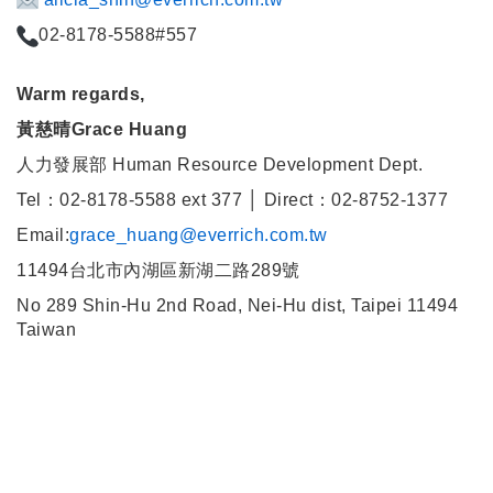
02-8178-5588#557
Warm regards,
黃慈晴Grace Huang
人力發展部 Human Resource Development Dept.
Tel：02-8178-5588 ext 377 │ Direct：02-8752-1377
Email:
grace_huang@everrich.com.tw
11494台北市內湖區新湖二路289號
No 289 Shin-Hu 2nd Road, Nei-Hu dist, Taipei 11494
Taiwan