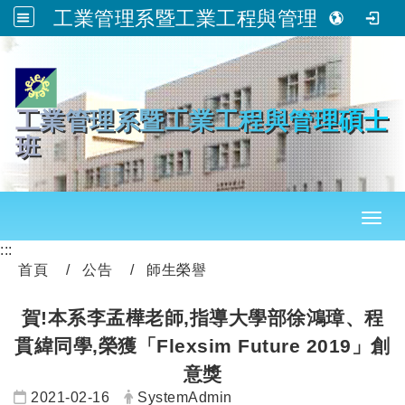
工業管理系暨工業工程與管理碩士班
跳到主要內容
工業管理系暨工業工程與管理碩士
班
Toggl
:::
首頁
公告
師生榮譽
賀!本系李孟樺老師,指導大學部徐鴻璋、程
貫緯同學,榮獲「Flexsim Future 2019」創
意獎
日期：
發布者：
2021-02-16
SystemAdmin