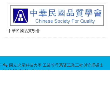
中華民國品質學會
:::
國立虎尾科技大學 工業管理系暨工業工程與管理碩士
班 © All Rights Reserved.
地址:
632 雲林縣虎尾鎮文化路64號 系辦位置: 文理暨管
理大樓6F
電話:
05-6315706
傳真:
05-6311548
email:
ie@nfu.edu.tw