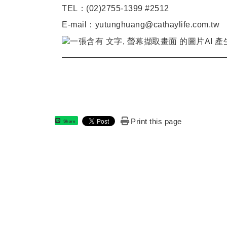
TEL：(02)2755-1399 #2512
E-mail：
yutunghuang@cathaylife.com.tw
Print this page
Share
:::
國立虎尾
地