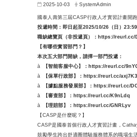
日期：
發布者：
2025-10-03
SystemAdmin
國泰人壽第三屆CASP行政人才實習計畫開
投遞時間：即日起至2025/10/26（日）23:5
職缺總覽頁（非投遞頁）：
https://reurl.c
【有哪些實習部門？】
本次五大部門開缺，請擇一部門投遞
：
à
【智能客服中心】：
https://reurl.cc/9n
à
【保單行政部】：
https://reurl.cc/axj7K
à
【據點服務發展部】：
https://reurl.cc/
à
【審查部】：
https://reurl.cc/K9nLdq
à
【理賠部】：
https://reurl.cc/GNRLyv
【CASP是什麼呢？】
CASP是國泰首個行政人才實習計畫，Cathay Admini
鼓勵學生跨出舒適圈體驗服務體系的職場生