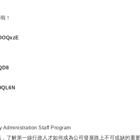
跑啦！
9
c/DOQxzE
YQD8
3
DOQL6N
stration Staff Program
活，了解第一線行政人才如何成為公司發展路上不可或缺的重