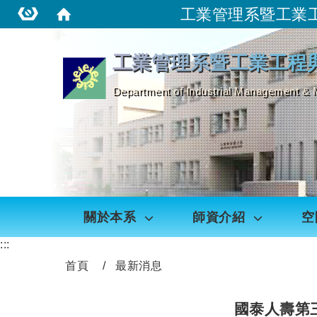
工業管理系暨工業
:::
工業管理系暨工業工程
Department of Industrial Management & 
關於本系
師資介紹
空
:::
首頁
最新消息
國泰人壽第