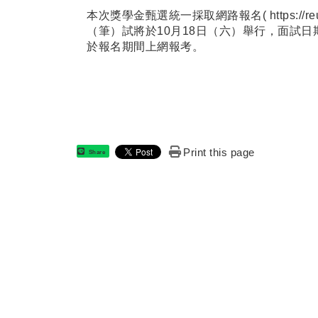
本次獎學金甄選統一採取網路報名(
https://r
（筆）試將於10月18日（六）舉行，面試
於報名期間上網報考。
Print this page
Share
:::
國立虎尾
地