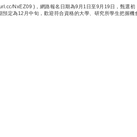
eurl.cc/NxEZ09
)，網路報名日期為9月1日至9月19日，甄選初
日期預定為12月中旬，歡迎符合資格的大學、研究所學生把握機
科技大學 工業管理系暨工業工程與管理碩士班 © All Rights Re
址:
632 雲林縣虎尾鎮文化路64號 系辦位置: 文理暨管理大樓