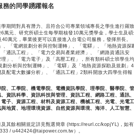
服務的同學踴躍報名
在學期間對具有潛力、且符合公司專業領域專長之學生進行羅
6萬元、研究所碩士生每學期核發10萬元獎學金，學士生及碩
及40萬元，畢業後更可以直接進入台電公司服務，發揮所長。
學」、「電網規劃分析與控制運轉」、「電驛」、「地熱資源探
、「通訊工程」、「電力交易與產業經濟」、「網路資通訊安
管理」、「電力電子」及「高壓工程」，所有類科碩士班學生
規劃分析與控制運轉」、「電驛」及「地熱資源探勘及規劃」4
網及配電大數據分析」、「通訊工程」2類科開放大四學生得報
學院、工學院、機電學院、電機資訊學院、理學院、醫學院、
訊、資訊科學、資訊科技與管理、資訊工程、網路工程、通訊
、電子、資源工程、材料及資源工程、機械工程、光電、光電
氣與地質、地理環境資源、自然資源與環境、海洋、人工智慧
及其餘相關規定詳見甄選簡章 (
https://reurl.cc/kopjYL
)，如
333 / u442424@taipower.com.tw
）。