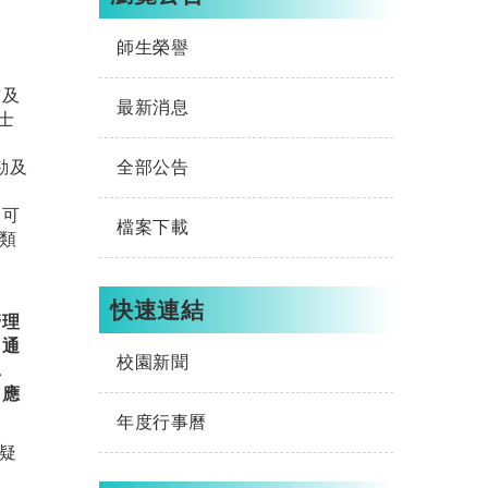
師生榮譽
致及
最新消息
士
全部公告
勘及
均可
檔案下載
類
快速連結
管理
、通
校園新聞
工
、應
年度行事曆
有疑