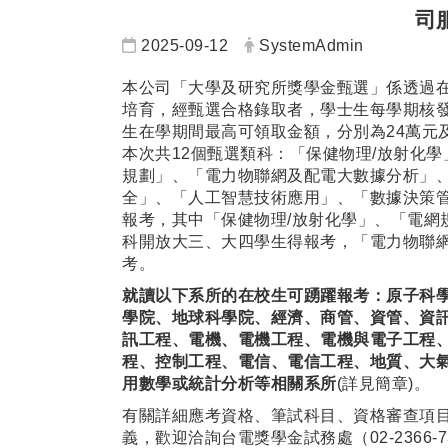
司
日期：
發布者：
2025-09-12
SystemAdmin
本公司「大學及研究所獎學金甄選」係透過
培育，經甄選合格錄取者，學士生每學期核發
生在學期間最高可領取金額，分別為24萬元
本次共12個甄選類科：「保健物理/放射化
規劃」、「電力物聯網及配電大數據分析」
全」、「人工智慧技術應用」、「數據決策
報考，其中「保健物理/放射化學」、「電網
科開放大三、大四學生得報考，「電力物聯
考。
就讀以下系所的在校生可踴躍報考：原子科
學院、地球科學院、經濟、商管、資管、資
訊工程、電機、電機工程、電機與電子工程
程、控制工程、電信、電信工程、地質、大
用數學或統計分析等相關系所
(詳見簡章)。
有關詳細應考資格、筆試科目、資格審查項目
義，歡迎洽詢台電獎學金試務處（
02-2366-7