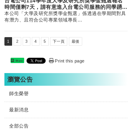
台電公司114學年度大學及研究所獎學金甄選報名
時間僅剩7天，請有意進入台電公司服務的同學踴躍
報名
本公司「大學及研究所獎學金甄選」係透過在學期間對具
有潛力、且符合公司專業領域專長…
1
2
3
4
5
下一頁
最後
Print this page
Share
瀏覽公告
師生榮譽
最新消息
全部公告