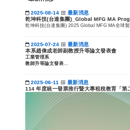
2025-08-14
最新消息
日期：
乾坤科技(台達集團)_Global MFG MA P
乾坤科技(台達集團) 2025 Global MFG MA
2025-07-24
最新消息
日期：
本系趙偉成老師副教授升等論文發表會
工業管理系
教師升等論文發表
題目：
以人為中心的人工智慧-人機互動
&nb
…
2025-06-11
最新消息
日期：
114 年度統一發票推行暨大專租稅教育「